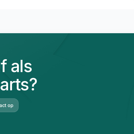
lf als
arts?
act op