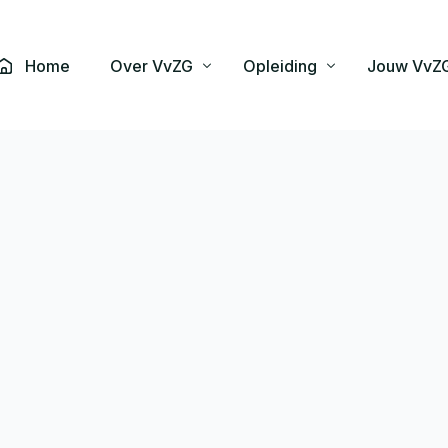
Home
Over VvZG
Opleiding
Jouw VvZ
Vereniging
Landelijk opleidingsplan
Commissies
Functie
Onderwijs planning
Vacatures
Bestuur
Beroepsbelangen
Onderwijs programma
Over de zi
Raad van Advies
Kwaliteit & Patiëntve
Toetsing
Kwaliteits
Concilium
Wetenschap & Innov
Kwaliteit en veiligheid
Nieuws
Bureau
PR Commissie
FAQ
Lidmaatschap
Reglement