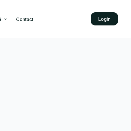
Login
G
Contact
ekenhuisarts
iligheid
evaluatie/Herregistratie ZHA
atie