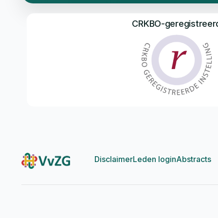
CRKBO-geregistreer
Disclaimer
Leden login
Abstracts